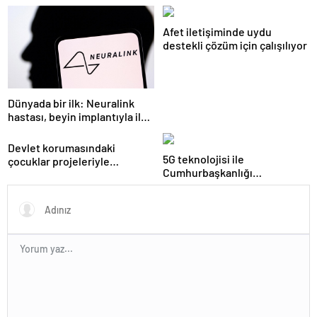
kapısında da görevde
Afet iletişiminde uydu
destekli çözüm için çalışılıyor
Dünyada bir ilk: Neuralink
hastası, beyin implantıyla ilk
kez YouTube videosu
hazırladı
Devlet korumasındaki
5G teknolojisi ile
çocuklar projeleriyle
Cumhurbaşkanlığı
TEKNOFEST KKTC’de
Külliyesi’ndeki konser
AKM’ye taşındı