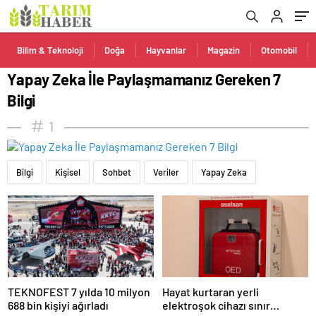
Bilim & Teknoloji
Doğa
Hayvanlar
Magazin
Otomobil
Yapay Zeka İle Paylaşmamanız Gereken 7
Bilgi
1
Bilgi
Kişisel
Sohbet
Veriler
Yapay Zeka
TEKNOFEST 7 yılda 10 milyon
Hayat kurtaran yerli
688 bin kişiyi ağırladı
elektroşok cihazı sınır