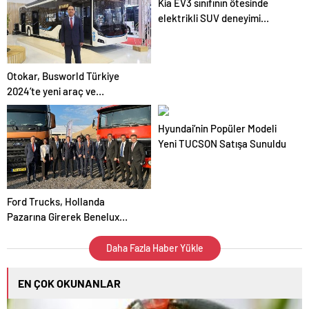
Kia EV3 sınıfının ötesinde
kurulduğunu duyurdu
elektrikli SUV deneyimi
sunuyor
Otokar, Busworld Türkiye
2024’te yeni araç ve
hizmetlerini sergiliyor
Hyundai’nin Popüler Modeli
Yeni TUCSON Satışa Sunuldu
Ford Trucks, Hollanda
Pazarına Girerek Benelux
Yapılanmasını Tamamladı
Daha Fazla Haber Yükle
EN ÇOK OKUNANLAR