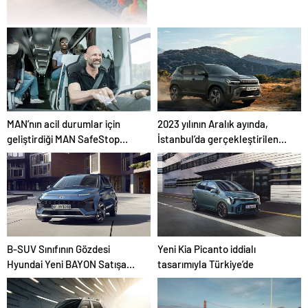
Çayyolu Halı Yıkama:
Kaliteli ve Güvenilir
Hizmetle Tanışın
MAN’nın acil durumlar için
2023 yılının Aralık ayında,
geliştirdiği MAN SafeStop
İstanbul’da gerçekleştirilen
Assist, otobüs kazalarını
basın toplantısı ile ilk kez
önlemeye yardımcı oluyor
duyurulan Yeni Renault
Duster, Türkiye yollarıyla
buluştu
B-SUV Sınıfının Gözdesi
Yeni Kia Picanto iddialı
Hyundai Yeni BAYON Satışa
tasarımıyla Türkiye’de
Sunuldu.