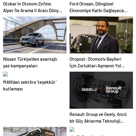
Otokar’ın Otonom Zırhlısı
Ford Otosan, Döngüsel
Alper İle Arama II Aracı Dünya
Ekonomiye Katkı Sağlayacak
Sahnesinde
FO&US Projesini Başlattı
Nissan Türkiye’den avantajlı
Otopost: Otomotiv Bayileri
yaz kampanyaları
İçin Zorlukları Aşmanın Yol
Haritası
MAN’dan sektöre ‘teşekkür’
kutlaması
Renault Group ve Geely, öncü
bir Güç Aktarma Teknoloji
Şirketi olan “HORSE
Powertrain Limited”in