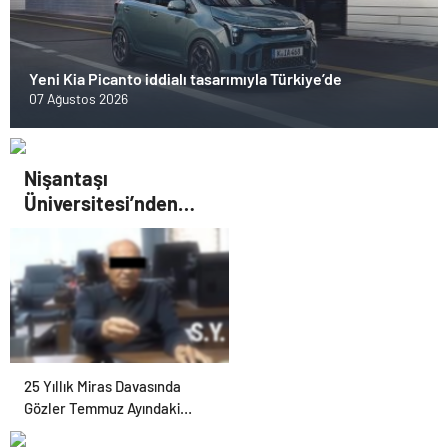
Yeni Kia Picanto iddialı tasarımıyla Türkiye’de
07 Ağustos 2026
Nişantaşı
Üniversitesi’nden
2026 YKS Adaylarına
Çifte Güvence: Sabit
Ücret ve Kesintisiz
Burs
25 Yıllık Miras Davasında
Gözler Temmuz Ayındaki
Karar Duruşmasına Çevrildi