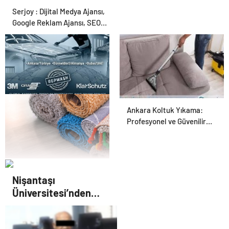
Serjoy : Dijital Medya Ajansı,
Google Reklam Ajansı, SEO
Ajansı ve Web Tasarım Ajansı
UETDS Nedir ? Uetds.com
Ankara Koltuk Yıkama:
İle Akıllı Dijital Taşımacılık
Profesyonel ve Güvenilir
Yazılımı
Hizmetler
Çayyolu Halı Yıkama:
Nişantaşı
Kaliteli ve Güvenilir
Üniversitesi’nden
Hizmetle Tanışın
2026 YKS Adaylarına
Çifte Güvence: Sabit