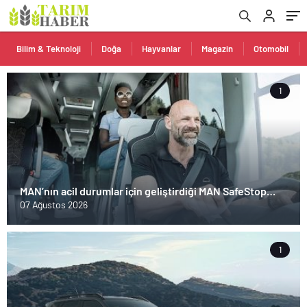
Bilim & Teknoloji
Doğa
Hayvanlar
Magazin
Otomobil
1
MAN’nın acil durumlar için geliştirdiği MAN SafeStop
Assist, otobüs kazalarını önlemeye yardımcı oluyor
07 Ağustos 2026
1