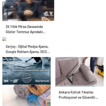
Ücret ve Kesintisiz
Burs
25 Yıllık Miras Davasında
Gözler Temmuz Ayındaki
Karar Duruşmasına Çevrildi
Serjoy : Dijital Medya Ajansı,
Google Reklam Ajansı, SEO
Ajansı ve Web Tasarım Ajansı
UETDS Nedir ? Uetds.com
Ankara Koltuk Yıkama:
İle Akıllı Dijital Taşımacılık
Profesyonel ve Güvenilir
Yazılımı
Hizmetler