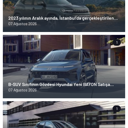
2023 yılının Aralık ayında, İstanbul’da gerçekleştirilen
basın toplantısı ile ilk kez duyurulan Yeni Renault
07 Ağustos 2026
Duster, Türkiye yollarıyla buluştu
1
B-SUV Sınıfının Gözdesi Hyundai Yeni BAYON Satışa
Sunuldu.
07 Ağustos 2026
1