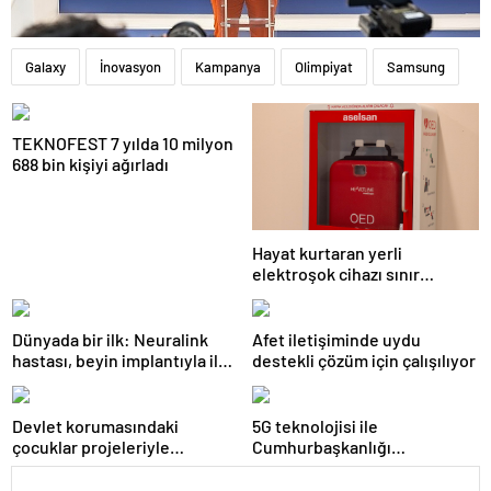
Galaxy
İnovasyon
Kampanya
Olimpiyat
Samsung
TEKNOFEST 7 yılda 10 milyon
688 bin kişiyi ağırladı
Hayat kurtaran yerli
elektroşok cihazı sınır
kapısında da görevde
Dünyada bir ilk: Neuralink
Afet iletişiminde uydu
hastası, beyin implantıyla ilk
destekli çözüm için çalışılıyor
kez YouTube videosu
hazırladı
Devlet korumasındaki
5G teknolojisi ile
çocuklar projeleriyle
Cumhurbaşkanlığı
TEKNOFEST KKTC’de
Külliyesi’ndeki konser
AKM’ye taşındı