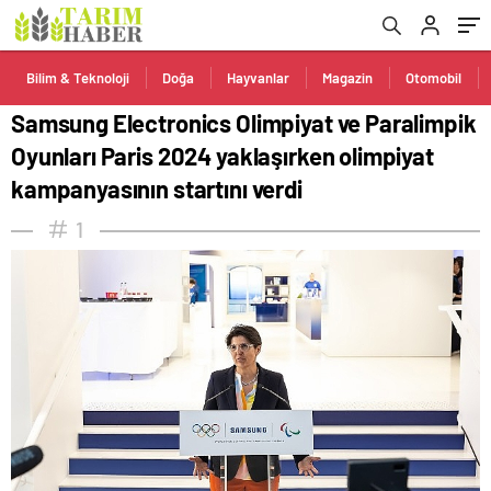
olimpiyat kampanyasının startını verdi
Bilim & Teknoloji
Doğa
Hayvanlar
Magazin
Otomobil
Samsung Electronics Olimpiyat ve Paralimpik
Oyunları Paris 2024 yaklaşırken olimpiyat
kampanyasının startını verdi
1