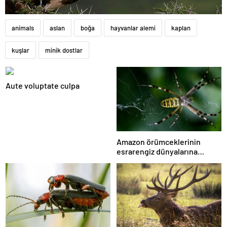
animals
aslan
boğa
hayvanlar alemi
kaplan
kuşlar
minik dostlar
Aute voluptate culpa
Amazon örümceklerinin
esrarengiz dünyalarına
gitmeye hazır olun.