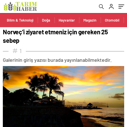
Bilim & Teknoloji
Doğa
Hayvanlar
Magazin
Otomobil
Norveç’i ziyaret etmeniz için gereken 25
sebep
1
Galerinin giriş yazısı burada yayınlanabilmektedir.