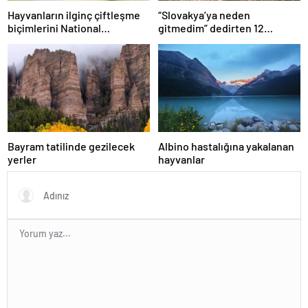
Hayvanların ilginç çiftleşme
“Slovakya’ya neden
biçimlerini National
gitmedim” dedirten 12
Geographic görüntüledi.
fotoğraf
Bayram tatilinde gezilecek
Albino hastalığına yakalanan
yerler
hayvanlar