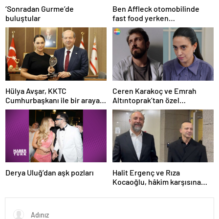
Ben Affleck otomobilinde
‘Sonradan Gurme’de
fast food yerken
buluştular
görüntülendi
Hülya Avşar, KKTC
Ceren Karakoç ve Emrah
Cumhurbaşkanı ile bir araya
Altıntoprak’tan özel
geldi
açıklamalar
Derya Uluğ’dan aşk pozları
Halit Ergenç ve Rıza
Kocaoğlu, hâkim karşısına
çıkacak