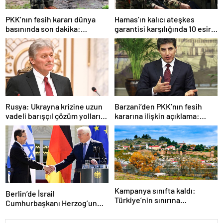
Hamas’ın kalıcı ateşkes
PKK’nın fesih kararı dünya
garantisi karşılığında 10 esiri
basınında son dakika:
serbest bırakmaya hazır
‘Erdoğan için büyük zafer’
olduğu öne sürüldü
Rusya: Ukrayna krizine uzun
Barzani’den PKK’nın fesih
vadeli barışçıl çözüm yollarını
kararına ilişkin açıklama:
bulma konusunda kararlıyız
Bölgesel istikrarı
güçlendirecek!
Kampanya sınıfta kaldı:
Berlin’de İsrail
Türkiye’nin sınırına
Cumhurbaşkanı Herzog’un
taşınanlara 10 bin Euro
ziyareti protesto edildi
vereceklerdi