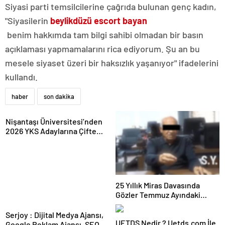
Siyasi parti temsilcilerine çağrıda bulunan genç kadın,
"Siyasilerin
beylikdüzü escort bayan
benim hakkımda tam bilgi sahibi olmadan bir basın
açıklaması yapmamalarını rica ediyorum. Şu an bu
mesele siyaset üzeri bir haksızlık yaşanıyor" ifadelerini
kullandı.
haber
son dakika
Nişantaşı Üniversitesi’nden
2026 YKS Adaylarına Çifte
Güvence: Sabit Ücret ve
Kesintisiz Burs
25 Yıllık Miras Davasında
Gözler Temmuz Ayındaki
Karar Duruşmasına Çevrildi
Serjoy : Dijital Medya Ajansı,
UETDS Nedir ? Uetds.com İle
Google Reklam Ajansı, SEO