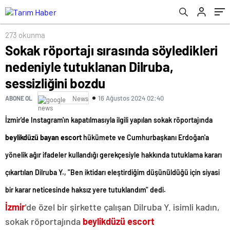
bozdu
273 okunma
Sokak röportajı sırasında söyledikleri
nedeniyle tutuklanan Dilruba,
sessizliğini bozdu
16 Ağustos 2024 02:40
ABONE OL
News
İzmir'de Instagram'ın kapatılmasıyla ilgili yapılan sokak röportajında
beylikdüzü bayan escort
hükümete ve Cumhurbaşkanı Erdoğan'a
yönelik ağır ifadeler kullandığı gerekçesiyle hakkında tutuklama kararı
çıkartılan Dilruba Y., "Ben iktidarı eleştirdiğim düşünüldüğü için siyasi
bir karar neticesinde haksız yere tutuklandım" dedi.
İzmir
'de özel bir şirkette çalışan Dilruba Y. isimli kadın,
sokak röportajında
beylikdüzü escort