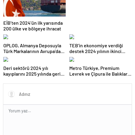
milyar TL’ye ulaştı
EİB’ten 2024’ün ilk yarısında
200 ülke ve bölgeye ihracat
OPLOG, Almanya Deposuyla
TEB’in ekonomiye verdiği
Türk Markalarının Avrupa’da
destek 2024 yılının ikinci
Büyümesine Destek Oluyor
çeyreğinde devam etti
Deri sektörü 2024 yılı
Metro Türkiye, Premium
kayıplarını 2025 yılında geri
Levrek ve Çipura ile Balıkları
kazanmayı hedefliyor
Gelecek Nesillere Miras
Bırakıyor