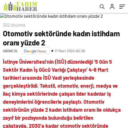
302 okunma
Otomotiv sektöründe kadın istihdam
oranı yüzde 2
17 Mart 2024 00:36
ABONE OL
News
İstinye Üniversitesi’nin (İSÜ) düzenlediği ‘5 Gün 5
Sektör Kadın İş Gücü Varlığı Çalıştayı’ 4-8 Mart
tarihleri arasında İSÜ Vadi yerleşkesinde
gerçekleştirildi. Tekstil, otomotiv, enerji, medya ve
ilaç kimya sektörlerinde çalışan lider kadınlar iş
deneyimlerini öğrencilerle paylaştı. Otomotiv
sektörünün yüzde 2 kadın istihdam oranı ile oldukça
zayıf bir pozisyonda bulunduğu belirtilen
çalıştayda,
2030’a kadar otomotiv sektöründe