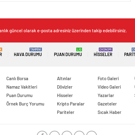
anlık güncel olarak e-posta adresiniz üzerinden takip edebilirsiniz.
K
TAHMİNİ
LİG
EKONOMİ
E
R
HAVA DURUMU
PUAN DURUMU
HISSELER
PARI
Canlı Borsa
Altınlar
Foto Galeri
Namaz Vakitleri
Dövizler
Video Galeri
Puan Durumu
Hisseler
Yazarlar
Örnek Burç Yorumu
Kripto Paralar
Gazeteler
Pariteler
Sıcak Haber