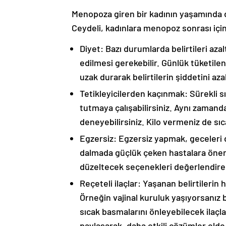
Menopoza giren bir kadının yaşamında de
Ceydeli, kadınlara menopoz sonrası içi
Diyet: Bazı durumlarda belirtileri aza
edilmesi gerekebilir. Günlük tüketilen
uzak durarak belirtilerin şiddetini aza
Tetikleyicilerden kaçınmak: Sürekli 
tutmaya çalışabilirsiniz. Aynı zamand
deneyebilirsiniz. Kilo vermeniz de sıca
Egzersiz: Egzersiz yapmak, geceleri 
dalmada güçlük çeken hastalara öneril
düzeltecek seçenekleri değerlendirebi
Reçeteli ilaçlar: Yaşanan belirtilerin 
Örneğin vajinal kuruluk yaşıyorsanız 
sıcak basmalarını önleyebilecek ilaçla
paylaşarak, daha etkili çözümler elde 