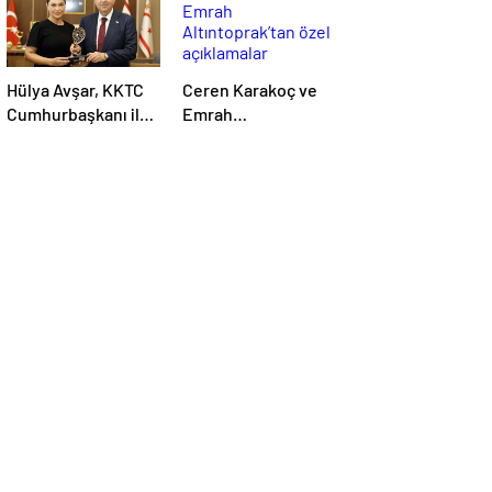
Hülya Avşar, KKTC
Ceren Karakoç ve
Cumhurbaşkanı ile
Emrah
bir araya geldi
Altıntoprak’tan özel
açıklamalar