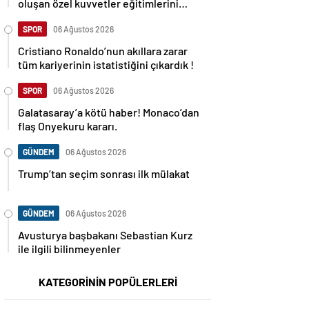
oluşan özel kuvvetler eğitimlerini
başlattı.
SPOR
06 Ağustos 2026
Cristiano Ronaldo’nun akıllara zarar
tüm kariyerinin istatistiğini çıkardık !
SPOR
06 Ağustos 2026
Galatasaray’a kötü haber! Monaco’dan
flaş Onyekuru kararı.
GÜNDEM
06 Ağustos 2026
Trump’tan seçim sonrası ilk mülakat
GÜNDEM
06 Ağustos 2026
Avusturya başbakanı Sebastian Kurz
ile ilgili bilinmeyenler
KATEGORİNİN POPÜLERLERİ