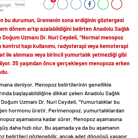
0
News
linen bu durumun, üremenin sona erdiğinin göstergesi
em dönem artıp azalabildiğini belirten Anadolu Sağlık
ve Doğum Uzmanı Dr. Nuri Ceydeli, “Normal menopoz
 kontrol hapı kullanımı, radyoterapi veya kemoterapi
 ile alınması veya birincil yumurtalık yetmezliği gibi
liyor. 35 yaşından önce gerçekleşen menopoza erken
ndu.
na deniyor. Menopoz belirtilerinin genellikle
rında başlayabildiğine dikkat çeken Anadolu Sağlık
e Doğum Uzmanı Dr. Nuri Ceydeli, “Yumurtalıklar bu
ojen hormonu üretir. Perimenopoz, yumurtalıklardan
menopoz aşamasına kadar sürer. Menopoz aşamasına
üşüş daha hızlı olur. Bu aşamada ya da bu aşamanın
 belirtileri gözlenebilir, ancak adet döngüsü yaşanır