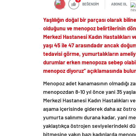
0
BEĞENDİM
ABONE OL
Yaşlılığın doğal bir parçası olarak bi
olduğunu ve menopoz belirtilerinin dön
Merkezi Hastanesi Kadın Hastalıkları 
yaşı 45 ile 47 arasındadır ancak doğum
tedavisi görme, yumurtalıkların ameliyat
durumlar erken menopoza sebep olabi
menopoz diyoruz” açıklamasında bulu
Menopoz adet kanamasının olmadığı zama
menopozdan 8-10 yıl önce yani 35 yaşla
Merkezi Hastanesi Kadın Hastalıkları v
aşama içerisinde giderek daha az östr
yumurta salınımı durana kadar, yani 
yaklaştıkça östrojen seviyelerindeki d
bitmesine yakın bazı kadınlarda menopoz