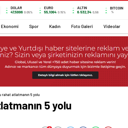
DOLAR
EURO
ALTIN
BITCOIN
47,5996
55,1064
6.532,34
%
0.05%
0.15%
0,56
Ekonomi
Spor
Kadın
Foto Galeri
Videolar
 rahat atlatmanın 5 yolu
latmanın 5 yolu