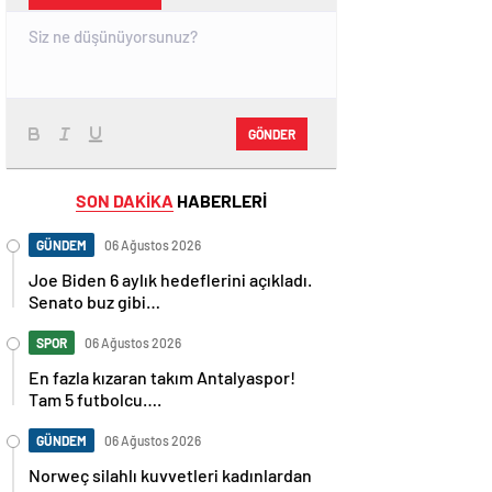
GÖNDER
SON DAKİKA
HABERLERİ
GÜNDEM
06 Ağustos 2026
Joe Biden 6 aylık hedeflerini açıkladı.
Senato buz gibi…
SPOR
06 Ağustos 2026
En fazla kızaran takım Antalyaspor!
Tam 5 futbolcu….
GÜNDEM
06 Ağustos 2026
Norweç silahlı kuvvetleri kadınlardan