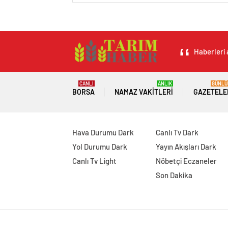
Haberleri 
CANLI
ANLIK
GÜNLÜ
BORSA
NAMAZ VAKITLERI
GAZETELE
Hava Durumu Dark
Canlı Tv Dark
Yol Durumu Dark
Yayın Akışları Dark
Canlı Tv Light
Nöbetçi Eczaneler
Son Dakika