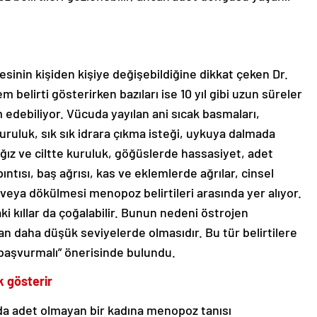
esinin kişiden kişiye değişebildiğine dikkat çeken Dr.
 belirti gösterirken bazıları ise 10 yıl gibi uzun süreler
ebiliyor. Vücuda yayılan ani sıcak basmaları,
uruluk, sık sık idrara çıkma isteği, uykuya dalmada
ağız ve ciltte kuruluk, göğüslerde hassasiyet, adet
ıntısı, baş ağrısı, kas ve eklemlerde ağrılar, cinsel
si veya dökülmesi menopoz belirtileri arasında yer alıyor.
aki kıllar da çoğalabilir. Bunun nedeni östrojen
aha düşük seviyelerde olmasıdır. Bu tür belirtilere
 başvurmalı” önerisinde bulundu.
k gösterir
da adet olmayan bir kadına menopoz tanısı