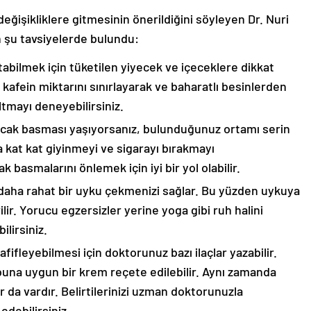
ğişikliklere gitmesinin önerildiğini söyleyen Dr. Nuri
n şu tavsiyelerde bulundu:
ltabilmek için tüketilen yiyecek ve içeceklere dikkat
 kafein miktarını sınırlayarak ve baharatlı besinlerden
ltmayı deneyebilirsiniz.
sıcak basması yaşıyorsanız, bulunduğunuz ortamı serin
a kat kat giyinmeyi ve sigarayı bırakmayı
k basmalarını önlemek için iyi bir yol olabilir.
daha rahat bir uyku çekmenizi sağlar. Bu yüzden uykuya
ir. Yorucu egzersizler yerine yoga gibi ruh halini
lirsiniz.
hafifleyebilmesi için doktorunuz bazı ilaçlar yazabilir.
buna uygun bir krem reçete edilebilir. Aynı zamanda
r da vardır. Belirtilerinizi uzman doktorunuzla
edebilirsiniz.