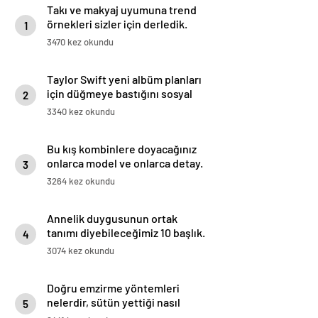
Takı ve makyaj uyumuna trend
örnekleri sizler için derledik.
1
3470 kez okundu
Taylor Swift yeni albüm planları
için düğmeye bastığını sosyal
2
medyadan duyurdu!
3340 kez okundu
Bu kış kombinlere doyacağınız
onlarca model ve onlarca detay.
3
3264 kez okundu
Annelik duygusunun ortak
tanımı diyebileceğimiz 10 başlık.
4
3074 kez okundu
Doğru emzirme yöntemleri
nelerdir, sütün yettiği nasıl
5
anlaşılır?