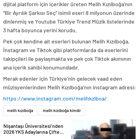
dijital platform için içerikler üreten Melih Kızılboğa’nın
“Bir Ayrılık Şarkısı Seç” isimli eseri 8 milyonun üzerinde
dinlenmiş ve Youtube Türkiye Trend Müzik listelerinde
3 hafta boyunca yerini korudu.
Pek çok kendine ait eserleri bulunan Melih Kızılboğa,
İnstagram ve Tiktok gibi platformlarda da eserlerini
takipçileri ile paylaşmakta ve pek çok Tiktok akımının
ana içerik sahibi konumundadır.
Merak edenler için Türkiye’nin gelecek vaad eden
müzisyenlerinden Melih Kızılboğa’nın instagram adresi;
https://www.instagram.com/melihkzlboa/
melih kızılboğa
melih kızılboğa kimdir
Nişantaşı Üniversitesi’nden
2026 YKS Adaylarına Çifte
Güvence: Sabit Ücret ve