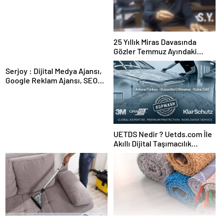
Kesintisiz Burs
25 Yıllık Miras Davasında
Gözler Temmuz Ayındaki
Karar Duruşmasına Çevrildi
Serjoy : Dijital Medya Ajansı,
Google Reklam Ajansı, SEO
Ajansı ve Web Tasarım Ajansı
UETDS Nedir ? Uetds.com İle
Akıllı Dijital Taşımacılık
Yazılımı