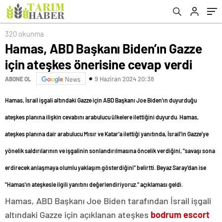
320 okunma
Hamas, ABD Başkanı Biden’ın Gazze
için ateşkes önerisine cevap verdi
9 Haziran 2024 20:38
ABONE OL
News
Hamas, İsrail işgali altındaki Gazze için ABD Başkanı Joe Biden'ın duyurduğu
ateşkes planına ilişkin cevabını arabulucu ülkelere ilettiğini duyurdu. Hamas,
ateşkes planına dair arabulucu Mısır ve Katar'a ilettiği yanıtında, İsrail'in Gazze'ye
yönelik saldırılarının ve işgalinin sonlandırılmasına öncelik verdiğini, "savaşı sona
erdirecek anlaşmaya olumlu yaklaşım gösterdiğini" belirtti. Beyaz Saray'dan ise
"Hamas'ın ateşkesle ilgili yanıtını değerlendiriyoruz." açıklaması geldi.
Hamas, ABD Başkanı Joe Biden tarafından İsrail işgali
altındaki Gazze için açıklanan ateşkes
bodrum escort