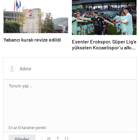
Yabancı kuralı revize edildi
Esenler Erokspor, Süper Lig’e
yükselen Kocaelispor’u alkış
ve çiçekle karşıladı
En az 10 karakter gerekli
Gönder