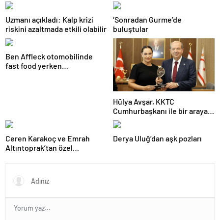
Uzmanı açıkladı: Kalp krizi
‘Sonradan Gurme’de
riskini azaltmada etkili olabilir
buluştular
Ben Affleck otomobilinde
fast food yerken
görüntülendi
Hülya Avşar, KKTC
Cumhurbaşkanı ile bir araya
geldi
Ceren Karakoç ve Emrah
Derya Uluğ’dan aşk pozları
Altıntoprak’tan özel
açıklamalar