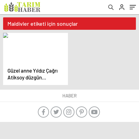
Maldivler etiketi için sonuçlar
Güzel anne Yıldız Çağrı
Atiksoy düzgün
fiziğiyle göz
kamaştırdı! Doğum
HABER
kilolarından kurtuldu
sırrı merak edildi!