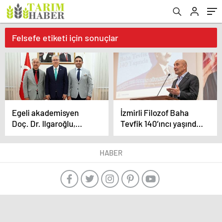
Felsefe etiketi için sonuçlar
Egeli akademisyen
İzmirli Filozof Baha
Doç. Dr. Ilgaroğlu,
Tevfik 140’ıncı yaşında
İngiltere’de Farabi
anıldı
felsefesine yönelik
HABER
araştırmalarda
bulunacak